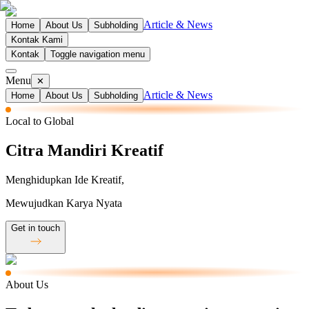
Article & News
Home
About Us
Subholding
Kontak Kami
Kontak
Toggle navigation menu
Menu
✕
Article & News
Home
About Us
Subholding
Local to Global
Citra Mandiri Kreatif
Menghidupkan Ide Kreatif,
Mewujudkan Karya Nyata
Get in touch
About Us