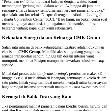
"Pekerjaan
exhibition
itu ibarat balapan dengan waktu. Kami
membangun 'gedung mini' dalam waktu 24 hingga 48 jam, dan
semuanya harus tampak sempurna saat gerbang pameran dibuka,"
ujar salah satu kru teknis Eastpro di tengah kesibukan
loading
di
Jakarta Convention Center (JCC). "Bagi kami, ini bukan cuma soal
memasang kayu atau besi, tapi bagaimana konstruksi ini bisa
bercerita tentang siapa klien kami sebenarnya."
Kekuatan Sinergi dalam Keluarga CMK Group
Salah satu rahasia di balik ketangguhan Eastpro adalah dukungan
ekosistem
CMK Group
. Memiliki akses ke gudang yang luas,
armada transportasi sendiri, hingga tim desain interior yang
mumpuni, membuat Eastpro mampu menawarkan solusi
one-stop-
service
.
Mulai dari proses adu ide (
brainstorming
), pembuatan maket 3D,
hingga eksekusi melelahkan di lapangan, semuanya dikelola dalam
satu pintu. Inilah yang membuat mereka menjadi mitra kepercayaan
bagi berbagai instansi pemerintah maupun raksasa swasta nasional.
Keringat di Balik Tirai yang Rapi
Jika pengunjung melihat pameran dalam kondisi bersih, harum, dan
rapi, tim Eastpro adalah mereka yang akrab dengan debu gergaji,