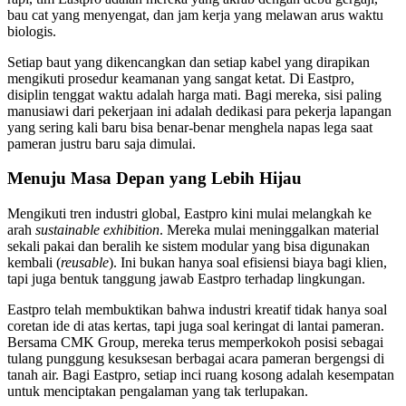
bau cat yang menyengat, dan jam kerja yang melawan arus waktu
biologis.
Setiap baut yang dikencangkan dan setiap kabel yang dirapikan
mengikuti prosedur keamanan yang sangat ketat. Di Eastpro,
disiplin tenggat waktu adalah harga mati. Bagi mereka, sisi paling
manusiawi dari pekerjaan ini adalah dedikasi para pekerja lapangan
yang sering kali baru bisa benar-benar menghela napas lega saat
pameran justru baru saja dimulai.
Menuju Masa Depan yang Lebih Hijau
Mengikuti tren industri global, Eastpro kini mulai melangkah ke
arah
sustainable exhibition
. Mereka mulai meninggalkan material
sekali pakai dan beralih ke sistem modular yang bisa digunakan
kembali (
reusable
). Ini bukan hanya soal efisiensi biaya bagi klien,
tapi juga bentuk tanggung jawab Eastpro terhadap lingkungan.
Eastpro telah membuktikan bahwa industri kreatif tidak hanya soal
coretan ide di atas kertas, tapi juga soal keringat di lantai pameran.
Bersama CMK Group, mereka terus memperkokoh posisi sebagai
tulang punggung kesuksesan berbagai acara pameran bergengsi di
tanah air. Bagi Eastpro, setiap inci ruang kosong adalah kesempatan
untuk menciptakan pengalaman yang tak terlupakan.