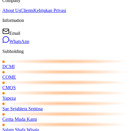
Company
About Us
Clients
Kebijakan Privasi
Information
Email
WhatsApp
Subholding
DCMI
COME
CMOS
Yapeza
Sae Sejahtera Sentosa
Cerita Muda Kami
Salam Shafa Wisata