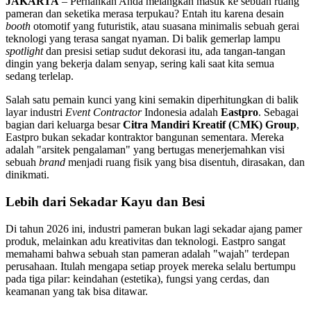
JAKARTA
– Pernahkah Anda melangkah masuk ke sebuah ruang
pameran dan seketika merasa terpukau? Entah itu karena desain
booth
otomotif yang futuristik, atau suasana minimalis sebuah gerai
teknologi yang terasa sangat nyaman. Di balik gemerlap lampu
spotlight
dan presisi setiap sudut dekorasi itu, ada tangan-tangan
dingin yang bekerja dalam senyap, sering kali saat kita semua
sedang terlelap.
Salah satu pemain kunci yang kini semakin diperhitungkan di balik
layar industri
Event Contractor
Indonesia adalah
Eastpro
. Sebagai
bagian dari keluarga besar
Citra Mandiri Kreatif (CMK) Group
,
Eastpro bukan sekadar kontraktor bangunan sementara. Mereka
adalah "arsitek pengalaman" yang bertugas menerjemahkan visi
sebuah
brand
menjadi ruang fisik yang bisa disentuh, dirasakan, dan
dinikmati.
Lebih dari Sekadar Kayu dan Besi
Di tahun 2026 ini, industri pameran bukan lagi sekadar ajang pamer
produk, melainkan adu kreativitas dan teknologi. Eastpro sangat
memahami bahwa sebuah stan pameran adalah "wajah" terdepan
perusahaan. Itulah mengapa setiap proyek mereka selalu bertumpu
pada tiga pilar: keindahan (estetika), fungsi yang cerdas, dan
keamanan yang tak bisa ditawar.