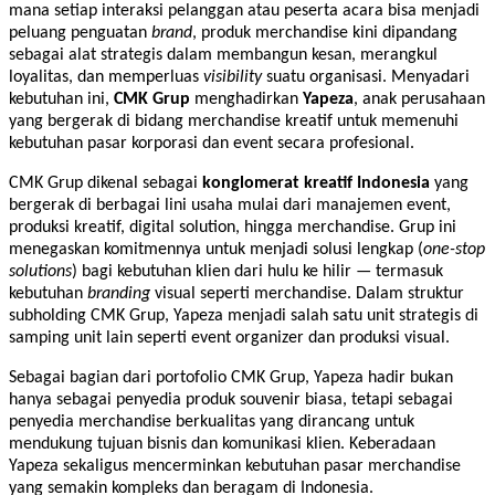
mana setiap interaksi pelanggan atau peserta acara bisa menjadi
peluang penguatan
brand
, produk merchandise kini dipandang
sebagai alat strategis dalam membangun kesan, merangkul
loyalitas, dan memperluas
visibility
suatu organisasi. Menyadari
kebutuhan ini,
CMK Grup
menghadirkan
Yapeza
, anak perusahaan
yang bergerak di bidang merchandise kreatif untuk memenuhi
kebutuhan pasar korporasi dan event secara profesional.
CMK Grup dikenal sebagai
konglomerat kreatif Indonesia
yang
bergerak di berbagai lini usaha mulai dari manajemen event,
produksi kreatif, digital solution, hingga merchandise. Grup ini
menegaskan komitmennya untuk menjadi solusi lengkap (
one-stop
solutions
) bagi kebutuhan klien dari hulu ke hilir — termasuk
kebutuhan
branding
visual seperti merchandise. Dalam struktur
subholding CMK Grup, Yapeza menjadi salah satu unit strategis di
samping unit lain seperti event organizer dan produksi visual.
Sebagai bagian dari portofolio CMK Grup, Yapeza hadir bukan
hanya sebagai penyedia produk souvenir biasa, tetapi sebagai
penyedia merchandise berkualitas yang dirancang untuk
mendukung tujuan bisnis dan komunikasi klien. Keberadaan
Yapeza sekaligus mencerminkan kebutuhan pasar merchandise
yang semakin kompleks dan beragam di Indonesia.