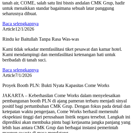
tanah air, COME, salah satu lini bisnis andalan CMK Grup, hadir
untuk menaikkan standar bagaimana sebuah latar panggung
seharusnya dibuat.
Baca selengkapnya
Article
12/1/2026
Rindu ke Baitullah Tanpa Rasa Was-was
Kami tidak sekadar memfasilitasi tiket pesawat dan kamar hotel.
Kami mendampingi dan memfasilitasi ketenangan hati untuk
beribadah di tanah suci.
Baca selengkapnya
Article
7/1/2026
Proyek Booth PLN: Bukti Nyata Kapasitas Come Works
JAKARTA – Keberhasilan Come Works dalam menyelesaikan
pembangunan booth PLN di ajang pameran terbaru menjadi sinyal
positif bagi pertumbuhan CMK Grup. Dengan fokus pada detail dan
ketepatan waktu pengerjaan, Come Works berhasil memenuhi
ekspektasi tinggi dari perusahaan listrik negara tersebut. Langkah ini
diprediksi akan membuka pintu bagi kerjasama jangka panjang yang
lebih luas antara CMK Grup dan berbagai instansi pemerintah
maupun swasta di masa mendatang.