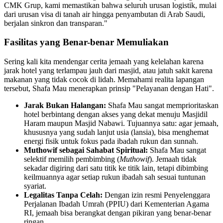
CMK Grup, kami memastikan bahwa seluruh urusan logistik, mulai
dari urusan visa di tanah air hingga penyambutan di Arab Saudi,
berjalan sinkron dan transparan."
Fasilitas yang Benar-benar Memuliakan
Sering kali kita mendengar cerita jemaah yang kelelahan karena
jarak hotel yang terlampau jauh dari masjid, atau jatuh sakit karena
makanan yang tidak cocok di lidah. Memahami realita lapangan
tersebut, Shafa Mau menerapkan prinsip "Pelayanan dengan Hati".
Jarak Bukan Halangan:
Shafa Mau sangat memprioritaskan
hotel berbintang dengan akses yang dekat menuju Masjidil
Haram maupun Masjid Nabawi. Tujuannya satu: agar jemaah,
khususnya yang sudah lanjut usia (lansia), bisa menghemat
energi fisik untuk fokus pada ibadah rukun dan sunnah.
Muthowif sebagai Sahabat Spiritual:
Shafa Mau sangat
selektif memilih pembimbing (
Muthowif
). Jemaah tidak
sekadar digiring dari satu titik ke titik lain, tetapi dibimbing
keilmuannya agar setiap rukun ibadah sah sesuai tuntunan
syariat.
Legalitas Tanpa Celah:
Dengan izin resmi Penyelenggara
Perjalanan Ibadah Umrah (PPIU) dari Kementerian Agama
RI, jemaah bisa berangkat dengan pikiran yang benar-benar
ringan.