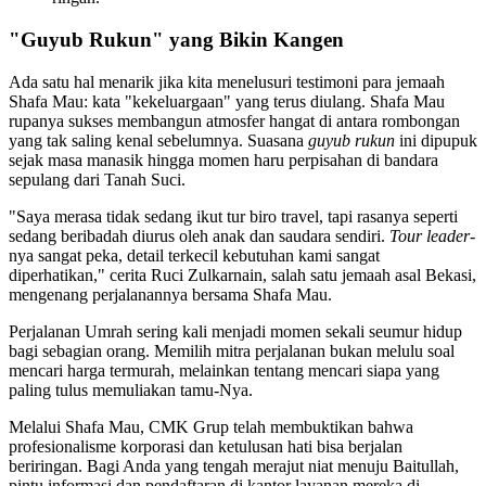
"Guyub Rukun" yang Bikin Kangen
Ada satu hal menarik jika kita menelusuri testimoni para jemaah
Shafa Mau: kata "kekeluargaan" yang terus diulang. Shafa Mau
rupanya sukses membangun atmosfer hangat di antara rombongan
yang tak saling kenal sebelumnya. Suasana
guyub rukun
ini dipupuk
sejak masa manasik hingga momen haru perpisahan di bandara
sepulang dari Tanah Suci.
"Saya merasa tidak sedang ikut tur biro travel, tapi rasanya seperti
sedang beribadah diurus oleh anak dan saudara sendiri.
Tour leader
-
nya sangat peka, detail terkecil kebutuhan kami sangat
diperhatikan," cerita Ruci Zulkarnain, salah satu jemaah asal Bekasi,
mengenang perjalanannya bersama Shafa Mau.
Perjalanan Umrah sering kali menjadi momen sekali seumur hidup
bagi sebagian orang. Memilih mitra perjalanan bukan melulu soal
mencari harga termurah, melainkan tentang mencari siapa yang
paling tulus memuliakan tamu-Nya.
Melalui Shafa Mau, CMK Grup telah membuktikan bahwa
profesionalisme korporasi dan ketulusan hati bisa berjalan
beriringan. Bagi Anda yang tengah merajut niat menuju Baitullah,
pintu informasi dan pendaftaran di kantor layanan mereka di