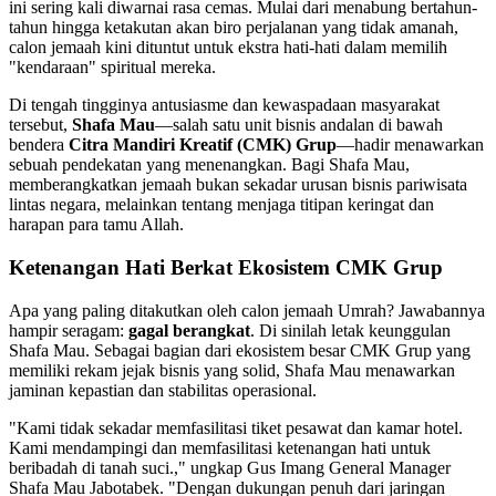
ini sering kali diwarnai rasa cemas. Mulai dari menabung bertahun-
tahun hingga ketakutan akan biro perjalanan yang tidak amanah,
calon jemaah kini dituntut untuk ekstra hati-hati dalam memilih
"kendaraan" spiritual mereka.
Di tengah tingginya antusiasme dan kewaspadaan masyarakat
tersebut,
Shafa Mau
—salah satu unit bisnis andalan di bawah
bendera
Citra Mandiri Kreatif (CMK) Grup
—hadir menawarkan
sebuah pendekatan yang menenangkan. Bagi Shafa Mau,
memberangkatkan jemaah bukan sekadar urusan bisnis pariwisata
lintas negara, melainkan tentang menjaga titipan keringat dan
harapan para tamu Allah.
Ketenangan Hati Berkat Ekosistem CMK Grup
Apa yang paling ditakutkan oleh calon jemaah Umrah? Jawabannya
hampir seragam:
gagal berangkat
. Di sinilah letak keunggulan
Shafa Mau. Sebagai bagian dari ekosistem besar CMK Grup yang
memiliki rekam jejak bisnis yang solid, Shafa Mau menawarkan
jaminan kepastian dan stabilitas operasional.
"Kami tidak sekadar memfasilitasi tiket pesawat dan kamar hotel.
Kami mendampingi dan memfasilitasi ketenangan hati untuk
beribadah di tanah suci.," ungkap Gus Imang General Manager
Shafa Mau Jabotabek. "Dengan dukungan penuh dari jaringan