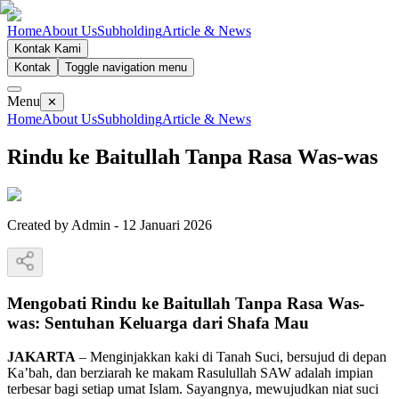
Home
About Us
Subholding
Article & News
Kontak Kami
Kontak
Toggle navigation menu
Menu
✕
Home
About Us
Subholding
Article & News
Rindu ke Baitullah Tanpa Rasa Was-was
Created by
Admin
-
12 Januari 2026
Mengobati Rindu ke Baitullah Tanpa Rasa Was-
was: Sentuhan Keluarga dari Shafa Mau
JAKARTA
– Menginjakkan kaki di Tanah Suci, bersujud di depan
Ka’bah, dan berziarah ke makam Rasulullah SAW adalah impian
terbesar bagi setiap umat Islam. Sayangnya, mewujudkan niat suci