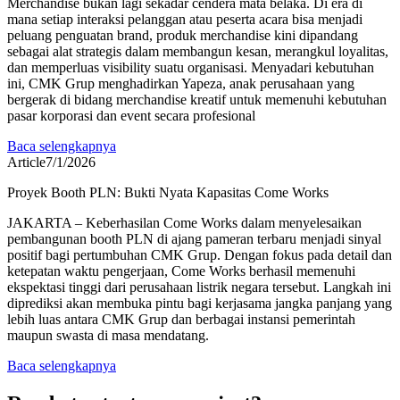
Merchandise bukan lagi sekadar cendera mata belaka. Di era di
mana setiap interaksi pelanggan atau peserta acara bisa menjadi
peluang penguatan brand, produk merchandise kini dipandang
sebagai alat strategis dalam membangun kesan, merangkul loyalitas,
dan memperluas visibility suatu organisasi. Menyadari kebutuhan
ini, CMK Grup menghadirkan Yapeza, anak perusahaan yang
bergerak di bidang merchandise kreatif untuk memenuhi kebutuhan
pasar korporasi dan event secara profesional
Baca selengkapnya
Article
7/1/2026
Proyek Booth PLN: Bukti Nyata Kapasitas Come Works
JAKARTA – Keberhasilan Come Works dalam menyelesaikan
pembangunan booth PLN di ajang pameran terbaru menjadi sinyal
positif bagi pertumbuhan CMK Grup. Dengan fokus pada detail dan
ketepatan waktu pengerjaan, Come Works berhasil memenuhi
ekspektasi tinggi dari perusahaan listrik negara tersebut. Langkah ini
diprediksi akan membuka pintu bagi kerjasama jangka panjang yang
lebih luas antara CMK Grup dan berbagai instansi pemerintah
maupun swasta di masa mendatang.
Baca selengkapnya