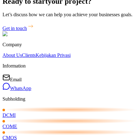
Ready to start
your project?
Let’s discuss how we can help you achieve your businesses goals.
Get in touch
Company
About Us
Clients
Kebijakan Privasi
Information
Email
WhatsApp
Subholding
DCMI
COME
CMOS