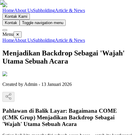
Home
About Us
Subholding
Article & News
Kontak Kami
Kontak
Toggle navigation menu
Menu
✕
Home
About Us
Subholding
Article & News
Menjadikan Backdrop Sebagai 'Wajah'
Utama Sebuah Acara
Created by
Admin
-
13 Januari 2026
Pahlawan di Balik Layar: Bagaimana COME
(CMK Grup) Menjadikan Backdrop Sebagai
'Wajah' Utama Sebuah Acara