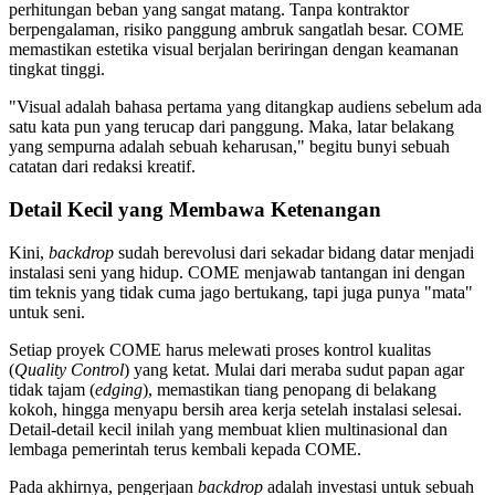
perhitungan beban yang sangat matang. Tanpa kontraktor
berpengalaman, risiko panggung ambruk sangatlah besar. COME
memastikan estetika visual berjalan beriringan dengan keamanan
tingkat tinggi.
"Visual adalah bahasa pertama yang ditangkap audiens sebelum ada
satu kata pun yang terucap dari panggung. Maka, latar belakang
yang sempurna adalah sebuah keharusan," begitu bunyi sebuah
catatan dari redaksi kreatif.
Detail Kecil yang Membawa Ketenangan
Kini,
backdrop
sudah berevolusi dari sekadar bidang datar menjadi
instalasi seni yang hidup. COME menjawab tantangan ini dengan
tim teknis yang tidak cuma jago bertukang, tapi juga punya "mata"
untuk seni.
Setiap proyek COME harus melewati proses kontrol kualitas
(
Quality Control
) yang ketat. Mulai dari meraba sudut papan agar
tidak tajam (
edging
), memastikan tiang penopang di belakang
kokoh, hingga menyapu bersih area kerja setelah instalasi selesai.
Detail-detail kecil inilah yang membuat klien multinasional dan
lembaga pemerintah terus kembali kepada COME.
Pada akhirnya, pengerjaan
backdrop
adalah investasi untuk sebuah