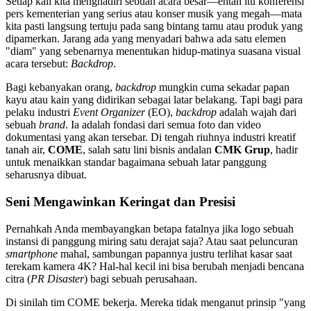
Setiap kali kita menghadiri sebuah acara besar—entah itu konferensi
pers kementerian yang serius atau konser musik yang megah—mata
kita pasti langsung tertuju pada sang bintang tamu atau produk yang
dipamerkan. Jarang ada yang menyadari bahwa ada satu elemen
"diam" yang sebenarnya menentukan hidup-matinya suasana visual
acara tersebut:
Backdrop
.
Bagi kebanyakan orang,
backdrop
mungkin cuma sekadar papan
kayu atau kain yang didirikan sebagai latar belakang. Tapi bagi para
pelaku industri
Event Organizer
(EO),
backdrop
adalah wajah dari
sebuah
brand
. Ia adalah fondasi dari semua foto dan video
dokumentasi yang akan tersebar. Di tengah riuhnya industri kreatif
tanah air,
COME
, salah satu lini bisnis andalan
CMK Grup
, hadir
untuk menaikkan standar bagaimana sebuah latar panggung
seharusnya dibuat.
Seni Mengawinkan Keringat dan Presisi
Pernahkah Anda membayangkan betapa fatalnya jika logo sebuah
instansi di panggung miring satu derajat saja? Atau saat peluncuran
smartphone
mahal, sambungan papannya justru terlihat kasar saat
terekam kamera 4K? Hal-hal kecil ini bisa berubah menjadi bencana
citra (
PR Disaster
) bagi sebuah perusahaan.
Di sinilah tim COME bekerja. Mereka tidak menganut prinsip "yang