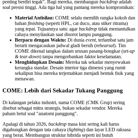
penting berdiri tegak". Bagi mereka, membangun
backdrop
adalah
soal presisi tinggi. Ada tiga hal yang pantang mereka kompromikan:
Material Antisilau:
COME selalu memilih rangka kokoh dan
bahan
finishing
(seperti HPL, cat duco, atau stiker ritrama)
yang tepat. Tujuannya satu: agar
backdrop
tidak memantulkan
cahaya menyilaukan saat disorot lampu panggung.
Berpacu dengan Waktu:
Di dunia
event
, terlambat satu jam
berarti mengacaukan jadwal gladi bersih (
rehearsal
). Tim
COME dikenal tangkas dalam urusan pasang-bongkar (
set-up
& tear-down
) tanpa mengorbankan faktor keselamatan.
Menghidupkan Desain:
Mereka tak sekadar menyewakan
kerangka standar. Desain interior tiga dimensi yang rumit
sekalipun bisa mereka terjemahkan menjadi bentuk fisik yang
menawan.
COME: Lebih dari Sekadar Tukang Panggung
Di kalangan pelaku industri, nama COME (CMK Grup) sering
disebut sebagai mitra strategis, bukan sekadar vendor. Mereka
paham betul soal "anatomi panggung".
Apalagi di tahun 2026,
backdrop
masa kini sering kali harus
digabungkan dengan tata cahaya (
lighting
) dan layar LED raksasa
yang berat. Membangun struktur hibrida seperti ini butuh