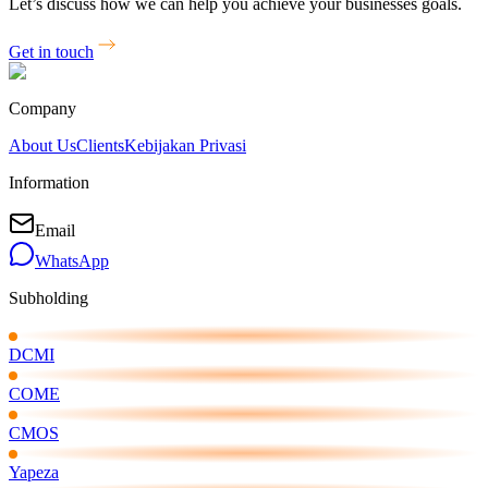
Let’s discuss how we can help you achieve your businesses goals.
Get in touch
Company
About Us
Clients
Kebijakan Privasi
Information
Email
WhatsApp
Subholding
DCMI
COME
CMOS
Yapeza